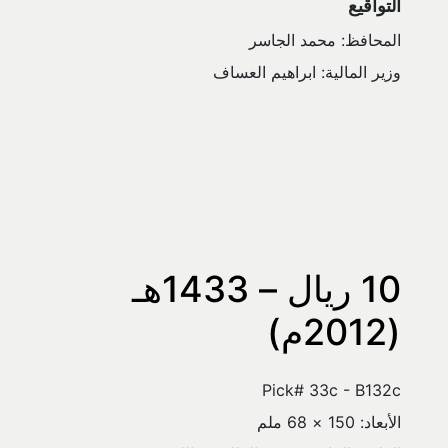
التواقيع
المحافظ: محمد الجاسر
وزير المالية: ابراهيم العساف
10 ريال – 1433هـ 
(2012م)
Pick# 33c - B132c
الأبعاد: 150 × 68 ملم